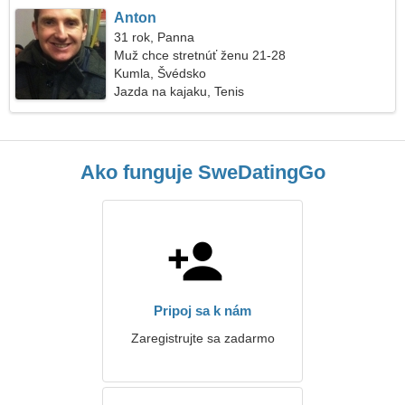
Anton
31 rok, Panna
Muž chce stretnúť ženu 21-28
Kumla, Švédsko
Jazda na kajaku, Tenis
Ako funguje SweDatingGo
Pripoj sa k nám
Zaregistrujte sa zadarmo