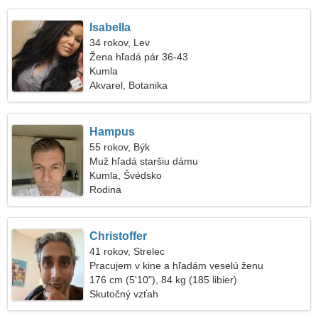
Isabella
34 rokov, Lev
Žena hľadá pár 36-43
Kumla
Akvarel, Botanika
Hampus
55 rokov, Býk
Muž hľadá staršiu dámu
Kumla, Švédsko
Rodina
Christoffer
41 rokov, Strelec
Pracujem v kine a hľadám veselú ženu
176 cm (5'10"), 84 kg (185 libier)
Skutočný vzťah