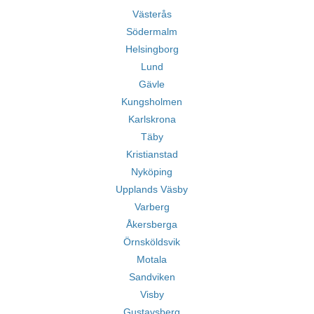
Västerås
Södermalm
Helsingborg
Lund
Gävle
Kungsholmen
Karlskrona
Täby
Kristianstad
Nyköping
Upplands Väsby
Varberg
Åkersberga
Örnsköldsvik
Motala
Sandviken
Visby
Gustavsberg