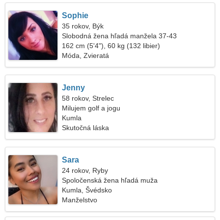
Sophie
35 rokov, Býk
Slobodná žena hľadá manžela 37-43
162 cm (5'4"), 60 kg (132 libier)
Móda, Zvieratá
Jenny
58 rokov, Strelec
Milujem golf a jogu
Kumla
Skutočná láska
Sara
24 rokov, Ryby
Spoločenská žena hľadá muža
Kumla, Švédsko
Manželstvo