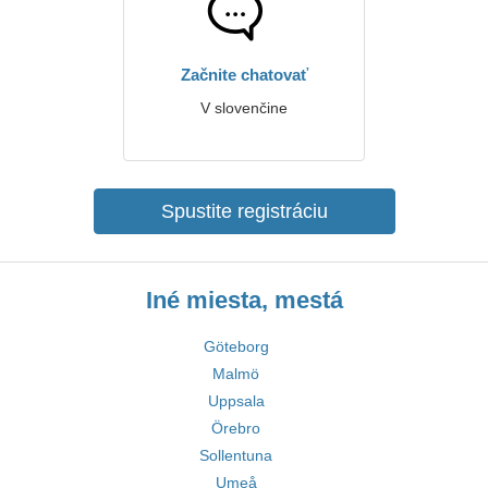
Začnite chatovať
V slovenčine
Spustite registráciu
Iné miesta, mestá
Göteborg
Malmö
Uppsala
Örebro
Sollentuna
Umeå