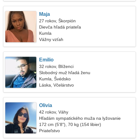
Maja
27 rokov, Škorpión
Dievča hľadá priateľa
Kumla
Vážny vzťah
Emilio
32 rokov, Blíženci
Slobodný muž hľadá ženu
Kumla, Švédsko
Láska, Včelárstvo
Olivia
42 rokov, Váhy
Hľadám sympatického muža na lyžovanie
172 cm (5'8"), 70 kg (154 libier)
Priateľstvo