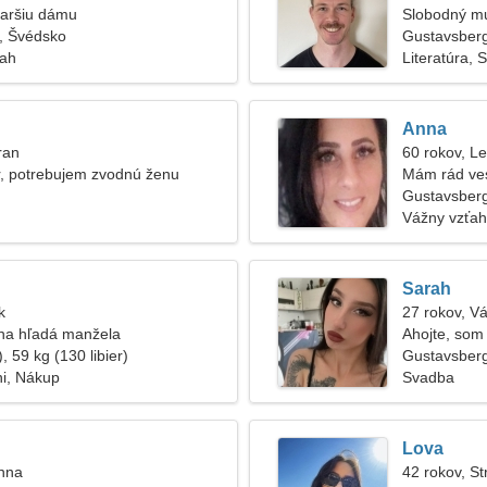
taršiu dámu
Slobodný m
, Švédsko
Gustavsber
ťah
Literatúra, S
Anna
ran
60 rokov, L
r, potrebujem zvodnú ženu
Mám rád ves
Gustavsber
Vážny vzťah
Sarah
k
27 rokov, V
na hľadá manžela
Ahojte, som 
, 59 kg (130 libier)
Gustavsber
ni, Nákup
Svadba
Lova
anna
42 rokov, St