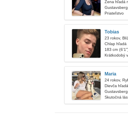
Žena hľadá
Gustavsberg
Priateľstvo
Tobias
23 rokov, Blí
Chlap hľadá 
183 cm (6'1")
Krátkodobý 
Maria
24 rokov, Ry
Dievča hľadá
Gustavsberg
Skutočná lá