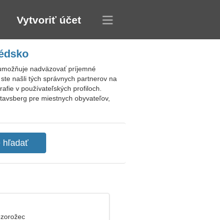
Vytvoriť účet
védsko
 umožňuje nadväzovať príjemné
ste našli tých správnych partnerov na
fie v používateľských profiloch.
ustavsberg pre miestnych obyvateľov,
ozorožec