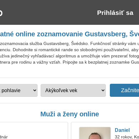
Prihlásiť sa
atné online zoznamovanie Gustavsberg, Š
 zoznamovacia služba Gustavsberg, Švédsko. Funkčnosť stránky vám
enciu. Dohodnite si romantické rande so slobodnými používateľmi, aby 
žíva jedinečný vyhľadávací algoritmus a umožňuje vám prezerať fotogra
partnera pre rodinu a vážny vzťah. Pripojte sa k bezplatnej zoznamke G
Muži a ženy online
Daniel
dnár
32 rokov, K