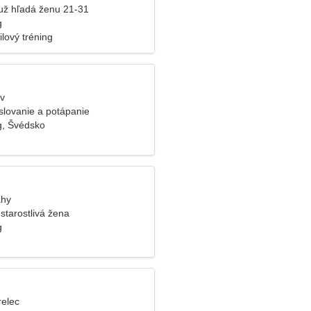
už hľadá ženu 21-31
g
ilový tréning
ev
lovanie a potápanie
g, Švédsko
áhy
starostlivá žena
g
relec