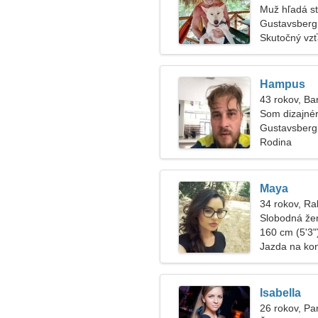
Muž hľadá s
Gustavsberg
Skutočný vz
Hampus
43 rokov, Ba
Som dizajné
Gustavsberg
Rodina
Maya
34 rokov, Ra
Slobodná že
160 cm (5'3")
Jazda na ko
Isabella
26 rokov, P