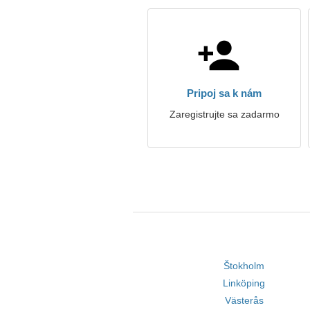
Pripoj sa k nám
Zaregistrujte sa zadarmo
Štokholm
Linköping
Västerås