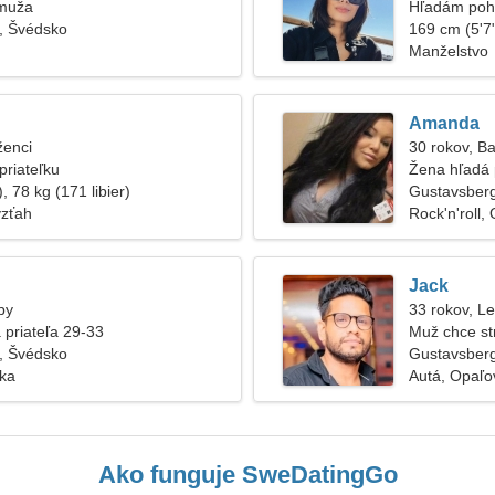
 muža
Hľadám poh
, Švédsko
169 cm (5'7"
Manželstvo
Amanda
ženci
30 rokov, B
priateľku
Žena hľadá 
, 78 kg (171 libier)
Gustavsber
vzťah
Rock'n'roll,
Jack
by
33 rokov, L
 priateľa 29-33
Muž chce st
, Švédsko
Gustavsber
ska
Autá, Opaľo
Ako funguje SweDatingGo