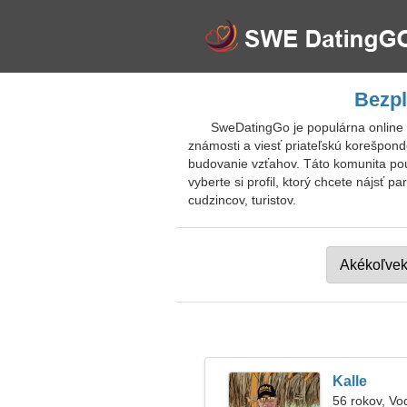
Bezpl
SweDatingGo je populárna online
známosti a viesť priateľskú korešpond
budovanie vzťahov. Táto komunita pou
vyberte si profil, ktorý chcete nájsť 
cudzincov, turistov.
Kalle
56 rokov, Vo