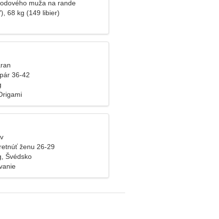
odového muža na rande
), 68 kg (149 libier)
aran
pár 36-42
g
 Origami
ev
retnúť ženu 26-29
g, Švédsko
vanie