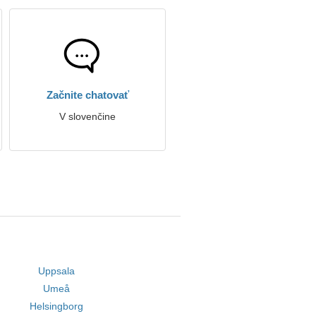
Začnite chatovať
V slovenčine
Uppsala
Umeå
Helsingborg