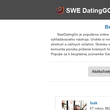
B
SweDatingGo je populárna online
vyhľadávacieho nástroja. Urobte si nov
stretnutí a vážnych vzťahov. Stránka 
komunita ponúka pridanie krásnych fo
Pripojte sa k bezplatnej zoznamke Gäv
Isak
57 rokov, Blí