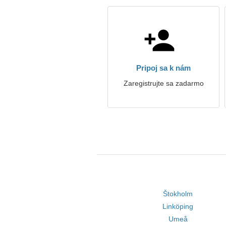
Pripoj sa k nám
Zaregistrujte sa zadarmo
Štokholm
Linköping
Umeå