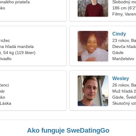
nalého priateľa
Slobodný m
sko
186 cm (6'2"
Filmy, Varen
Cindy
rožec
23 rokov, B
na hľadá manžela
Dievča hľad
, 54 kg (119 libier)
Gävle
Divadlo
Manželstvo
Wesley
ženci
26 rokov, B
pár
Muž hľadá 
sko
Gävle, Švéd
 Láska
Skutočný vz
Ako funguje SweDatingGo