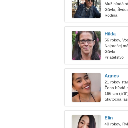
Muž hľadá s
Gävle, Švéd
Rodina
Hilda
56 rokov, Vo
Najradšej má
Gävle
Priateľstvo
Agnes
21 rokov sta
Žena hľadá 
166 cm (5'6")
Skutočná lá
Elin
40 rokov, Ry