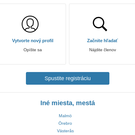
Vytvorte nový profil
Začnite hľadať
Opíšte sa
Nájdite členov
Spustite registráciu
Iné miesta, mestá
Malmö
Örebro
Västerås