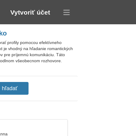
Vytvoriť účet
ko
ať profily pomocou efektívneho
ekt je vhodný na hľadanie romantických
ov pre príjemnú komunikáciu. Táto
 pohodlnom všeobecnom rozhovore.
anna