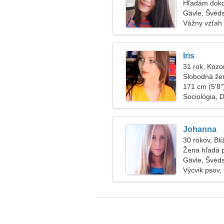
Hľadám doko
Gävle, Švéd
Vážny vzťah
Iris
31 rok, Kozo
Slobodná že
171 cm (5'8")
Sociológia, 
Johanna
30 rokov, Blí
Žena hľadá 
Gävle, Švéd
Výcvik psov,