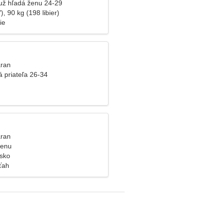
už hľadá ženu 24-29
), 90 kg (198 libier)
ie
aran
á priateľa 26-34
aran
ženu
sko
ťah