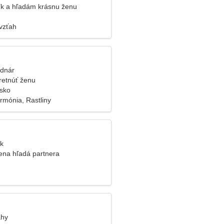
k a hľadám krásnu ženu
vzťah
odnár
retnúť ženu
sko
rmónia, Rastliny
ýk
ena hľadá partnera
áhy