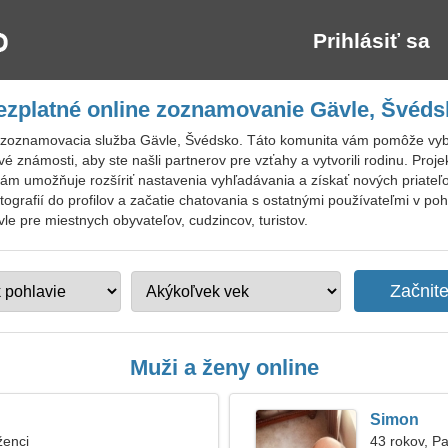
Prihlásiť sa
ezplatné online zoznamovanie Gävle, Švéds
 zoznamovacia služba Gävle, Švédsko. Táto komunita vám pomôže vybr
é známosti, aby ste našli partnerov pre vzťahy a vytvorili rodinu. Proj
vám umožňuje rozšíriť nastavenia vyhľadávania a získať nových priateľ
tografií do profilov a začatie chatovania s ostatnými používateľmi v
le pre miestnych obyvateľov, cudzincov, turistov.
Muži a ženy online
Simon
ženci
43 rokov, P