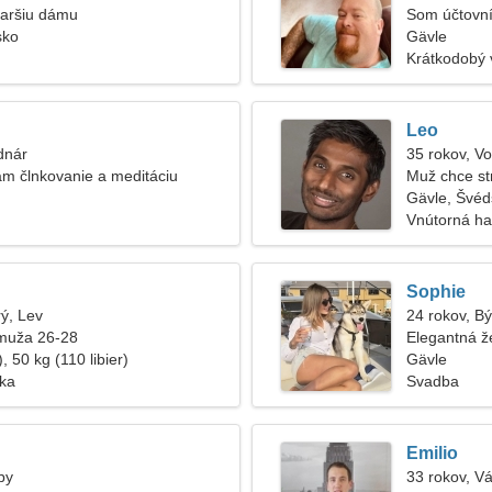
taršiu dámu
Som účtovní
sko
Gävle
Krátkodobý 
Leo
dnár
35 rokov, V
m člnkovanie a meditáciu
Muž chce st
Gävle, Švéd
Vnútorná ha
Sophie
rý, Lev
24 rokov, B
muža 26-28
Elegantná ž
, 50 kg (110 libier)
Gävle
ska
Svadba
Emilio
by
33 rokov, V