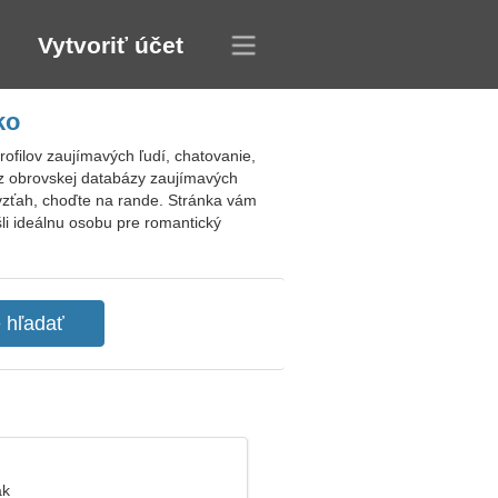
Vytvoriť účet
ko
filov zaujímavých ľudí, chatovanie,
 z obrovskej databázy zaujímavých
ny vzťah, choďte na rande. Stránka vám
ašli ideálnu osobu pre romantický
ak