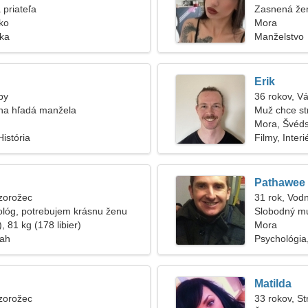
 priateľa
Zasnená žen
ko
Mora
ska
Manželstvo
Erik
by
36 rokov, V
na hľadá manžela
Muž chce st
Mora, Švéd
istória
Filmy, Interi
Pathawee
zorožec
31 rok, Vod
lóg, potrebujem krásnu ženu
Slobodný m
, 81 kg (178 libier)
Mora
ťah
Psychológia
Matilda
zorožec
33 rokov, St