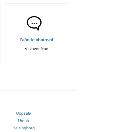
Začnite chatovať
V slovenčine
Uppsala
Umeå
Helsingborg