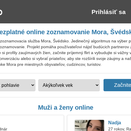
Prihlásiť sa
ezplatné online zoznamovanie Mora, Švéds
zoznamovacia služba Mora, Švédsko. Jedinečný algoritmus na výber pro
a zoznamovanie. Projekt pomáha používateľovi nájsť budúcich partnerov
e si profily zaujímavých žien, začnite príjemný flirt a vybudujte si váž
onverzáciu alebo si vybrať priateľov, aby ste rozšírili svoje záujmy a n
mke Mora pre miestnych obyvateľov, cudzincov, turistov.
Muži a ženy online
Nadja
dnár
27 rokov, R