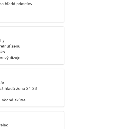
a hľadá priateľov
áhy
retnúť ženu
sko
érový dizajn
nár
už hľadá ženu 24-28
, Vodné skútre
relec