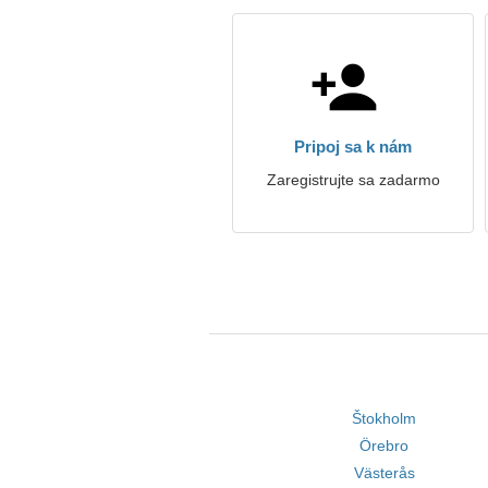
Pripoj sa k nám
Zaregistrujte sa zadarmo
Štokholm
Örebro
Västerås