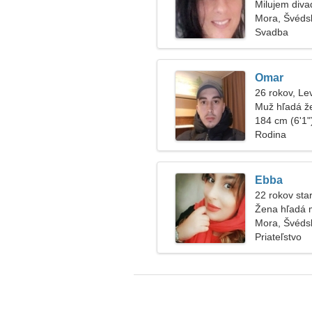
Milujem diva
Mora, Švéds
Svadba
Omar
26 rokov, Le
Muž hľadá ž
184 cm (6'1")
Rodina
Ebba
22 rokov sta
Žena hľadá
Mora, Švéds
Priateľstvo