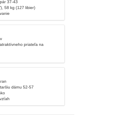
pár 37-43
), 58 kg (127 libier)
ovanie
ev
atraktívneho priateľa na
aran
taršiu dámu 52-57
sko
vzťah