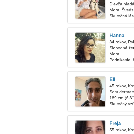
Dievča hľadá
Mora, Švéds
Skutočná lá
Hanna
34 rokov, Ry
Slobodná že
Mora
Podnikanie, H
Eli
45 rokov, Ko
Som dermato
189 cm (6'3")
Skutočný vz
Freja
55 rokov, Ko