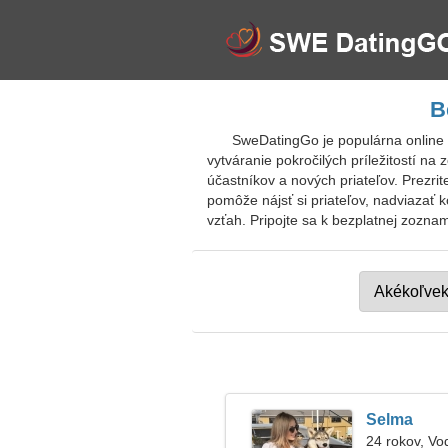
B
SweDatingGo je populárna online 
vytváranie pokročilých príležitostí n
účastníkov a nových priateľov. Prezrit
pomôže nájsť si priateľov, nadviazať k
vzťah. Pripojte sa k bezplatnej zozna
Selma
24 rokov, Vo