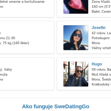
delné umenie a korčuľovanie
Žena hľadá 
ko
160 cm (5'3"
Balet, Cest
Josefin
v
42 rokov, L
enu 21-30
Potrebujem 
, 75 kg (165 libier)
romantiku
Mora
Vážny vzťah
Hugo
rý, Váhy
59 rokov, B
 muža
Muž hľadá s
ko
Mora, Švéd
Krátkodobý 
Ako funguje SweDatingGo