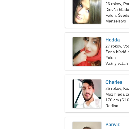
26 rokov, P
Dievča hľadá
Falun, Švéd
Manželstvo
Hedda
27 rokov, Vo
Žena hľadá 
Falun
Vážny vzťah
Charles
25 rokov, Ko
Muž hľadá ž
176 cm (5'10"
Rodina
Parwiz