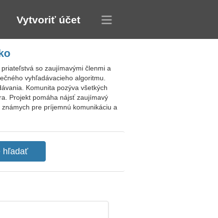
Vytvoriť účet
ko
riateľstvá so zaujímavými členmi a
nečného vyhľadávacieho algoritmu.
adávania. Komunita pozýva všetkých
nera. Projekt pomáha nájsť zaujímavý
ých známych pre príjemnú komunikáciu a