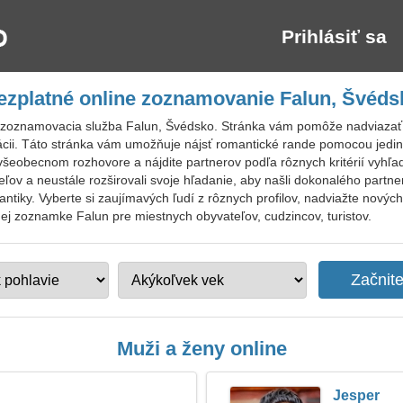
Prihlásiť sa
ezplatné online zoznamovanie Falun, Švéds
 zoznamovacia služba Falun, Švédsko. Stránka vám pomôže nadviazať p
ácii. Táto stránka vám umožňuje nájsť romantické rande pomocou jedi
 všeobecnom rozhovore a nájdite partnerov podľa rôznych kritérií vyhľ
teľov a neustále rozširovali svoje hľadanie, aby našli dokonalého part
ntiky. Vyberte si zaujímavých ľudí z rôznych profilov, nadviažte nov
tnej zoznamke Falun pre miestnych obyvateľov, cudzincov, turistov.
Muži a ženy online
Jesper