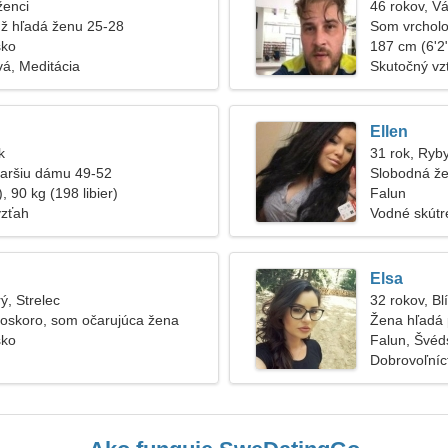
ženci
46 rokov, V
ž hľadá ženu 25-28
Som vrchol
sko
ženu
187 cm (6'2"
á, Meditácia
Skutočný vz
Ellen
k
31 rok, Ryb
taršiu dámu 49-52
Slobodná že
, 90 kg (198 libier)
Falun
vzťah
Vodné skútr
Elsa
ý, Strelec
32 rokov, Bl
čoskoro, som očarujúca žena
Žena hľadá 
sko
Falun, Švéd
Dobrovoľníct