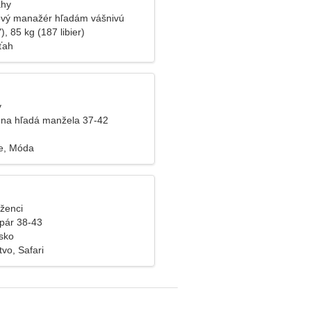
áhy
ový manažér hľadám vášnivú
), 85 kg (187 libier)
ťah
y
na hľadá manžela 37-42
e, Móda
íženci
pár 38-43
sko
vo, Safari