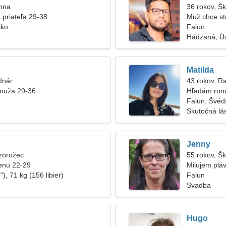
anna
36 rokov, Š
 priateľa 29-38
Muž chce st
sko
Falun
Hádzaná, Ú
Matilda
dnár
43 rokov, R
muža 29-36
Hľadám rom
Falun, Švéd
Skutočná lá
Jenny
zorožec
55 rokov, Š
enu 22-29
Milujem pláv
), 71 kg (156 libier)
Falun
Svadba
Hugo