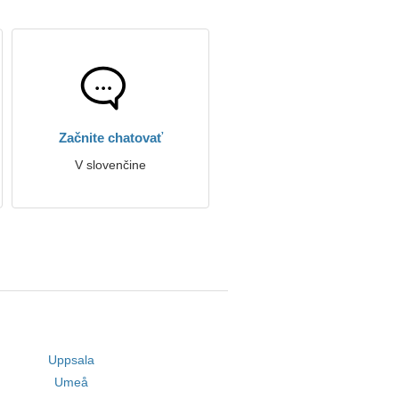
Začnite chatovať
V slovenčine
Uppsala
Umeå