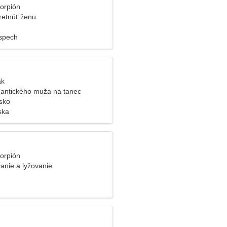
korpión
retnúť ženu
spech
ak
antického muža na tanec
sko
ska
korpión
anie a lyžovanie