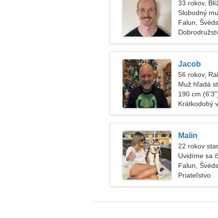
33 rokov, Blí
Slobodný mu
Falun, Švéd
Dobrodružstv
Jacob
56 rokov, Ra
Muž hľadá s
190 cm (6'3")
Krátkodobý 
Malin
22 rokov star
Uvidíme sa 
Falun, Švéd
Priateľstvo