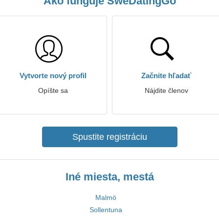
Ako funguje SweDatingGo
Vytvorte nový profil
Začnite hľadať
Opíšte sa
Nájdite členov
Spustite registráciu
Iné miesta, mestá
Malmö
Sollentuna