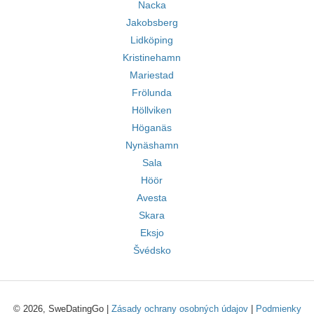
Nacka
Jakobsberg
Lidköping
Kristinehamn
Mariestad
Frölunda
Höllviken
Höganäs
Nynäshamn
Sala
Höör
Avesta
Skara
Eksjo
Švédsko
© 2026, SweDatingGo |
Zásady ochrany osobných údajov
|
Podmienky