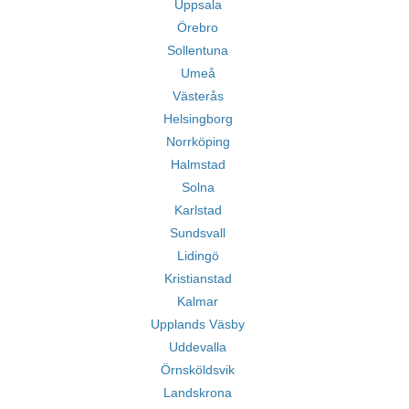
Uppsala
Örebro
Sollentuna
Umeå
Västerås
Helsingborg
Norrköping
Halmstad
Solna
Karlstad
Sundsvall
Lidingö
Kristianstad
Kalmar
Upplands Väsby
Uddevalla
Örnsköldsvik
Landskrona