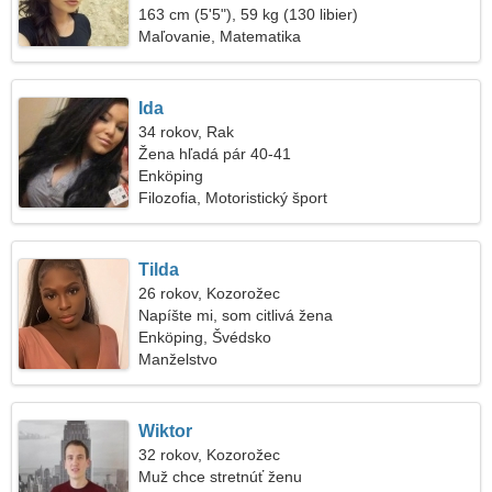
163 cm (5'5"), 59 kg (130 libier)
Maľovanie, Matematika
Ida
34 rokov, Rak
Žena hľadá pár 40-41
Enköping
Filozofia, Motoristický šport
Tilda
26 rokov, Kozorožec
Napíšte mi, som citlivá žena
Enköping, Švédsko
Manželstvo
Wiktor
32 rokov, Kozorožec
Muž chce stretnúť ženu