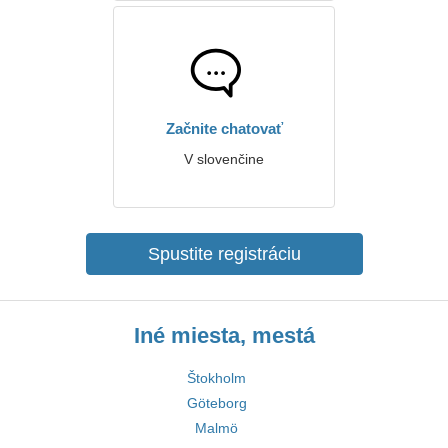
Začnite chatovať
V slovenčine
Spustite registráciu
Iné miesta, mestá
Štokholm
Göteborg
Malmö