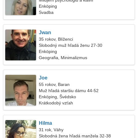
Milujem psychológiu a klavír
Enköping
Svadba
Jwan
35 rokov, Blíženci
Slobodný muž hľadá ženu 27-30
Enköping
Geografia, Minimalizmus
Joe
55 rokov, Baran
Muž hľadá staršiu dámu 44-52
Enköping, Švédsko
Krátkodobý vzťah
Hilma
31 rok, Váhy
Slobodná žena hľadá manžela 32-38