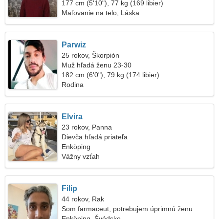
177 cm (5'10"), 77 kg (169 libier)
Maľovanie na telo, Láska
Parwiz
25 rokov, Škorpión
Muž hľadá ženu 23-30
182 cm (6'0"), 79 kg (174 libier)
Rodina
Elvira
23 rokov, Panna
Dievča hľadá priateľa
Enköping
Vážny vzťah
Filip
44 rokov, Rak
Som farmaceut, potrebujem úprimnú ženu
Enköping, Švédsko