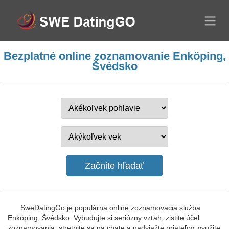
Bezplatné online zoznamovanie Enköping,
Švédsko
SweDatingGo je populárna online zoznamovacia služba
Enköping, Švédsko. Vybudujte si seriózny vzťah, zistite účel
zoznamovania, stretnite sa na chate a nadviažte priateľov, využite