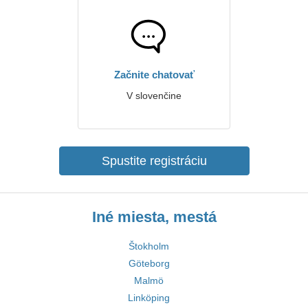
Začnite chatovať
V slovenčine
Spustite registráciu
Iné miesta, mestá
Štokholm
Göteborg
Malmö
Linköping