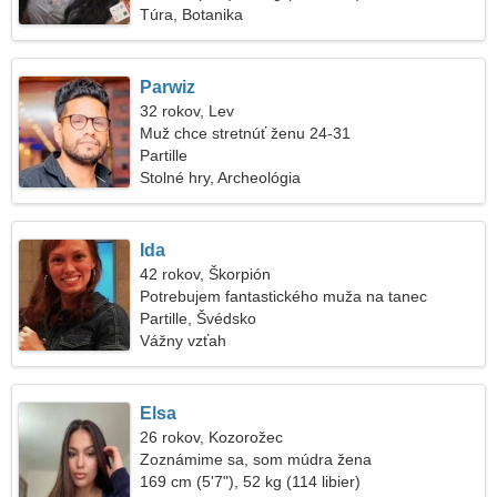
Túra, Botanika
Parwiz
32 rokov, Lev
Muž chce stretnúť ženu 24-31
Partille
Stolné hry, Archeológia
Ida
42 rokov, Škorpión
Potrebujem fantastického muža na tanec
Partille, Švédsko
Vážny vzťah
Elsa
26 rokov, Kozorožec
Zoznámime sa, som múdra žena
169 cm (5'7"), 52 kg (114 libier)