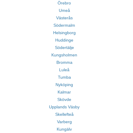
Örebro
Umeå
Västerås
Södermalm
Helsingborg
Huddinge
Södertälje
Kungsholmen
Bromma
Luleå
Tumba
Nyköping
Kalmar
Skövde
Upplands Väsby
Skellefteå
Varberg
Kungälv