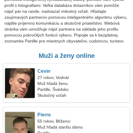
profil s fotografiami. Veľká databáza dotazníkov vám pomôže
nájsť pár na rande, nadviazať milostný vzťah. Hľadajte
zaujímavých partnerov pomocou inteligentného algoritmu výberu,
nájdite príjemnú komunikáciu a skutočné priateľstvo. Webová
stránka vám umožňuje nájsť partnera na základe jeho profilu
pomocou pokročilých funkcií výberu. Pripojte sa k bezplatnej
zoznamke Partille pre miestnych obyvateľov, cudzincov, turistov.
Muži a ženy online
Cevin
27 rokov, Vodnár
Muž hľadá ženu
Partille, Švédsko
Skutočný vzťah
Pierre
55 rokov, Blíženci
Muž hľadá staršiu dámu