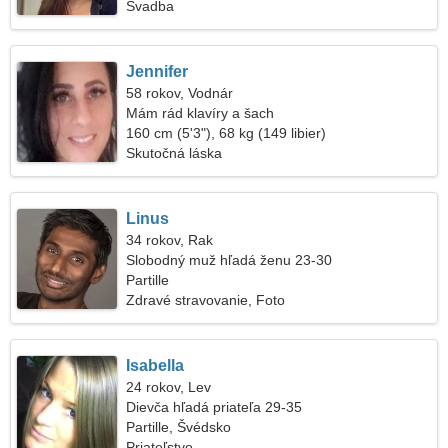
Svadba
Jennifer
58 rokov, Vodnár
Mám rád klavíry a šach
160 cm (5'3"), 68 kg (149 libier)
Skutočná láska
Linus
34 rokov, Rak
Slobodný muž hľadá ženu 23-30
Partille
Zdravé stravovanie, Foto
Isabella
24 rokov, Lev
Dievča hľadá priateľa 29-35
Partille, Švédsko
Priateľstvo