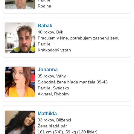
Partille
Rodina
Babak
46 rokov, Býk
Pracujem v kine, potrebujem zasnenú ženu
Partille
Krátkodobý vzťah
Johanna
35 rokov, Váhy
Slobodná žena hľadá manžela 39-43
Partille, Švédsko
Akvarel, Rybolov
Mathilda
33 rokov, Blíženci
Žena hľadá pár
161 cm (5'4"), 59 kg (130 libier)