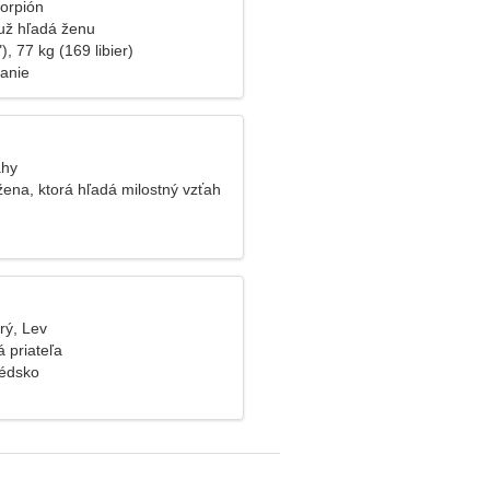
korpión
už hľadá ženu
), 77 kg (169 libier)
vanie
áhy
ena, ktorá hľadá milostný vzťah
rý, Lev
 priateľa
védsko