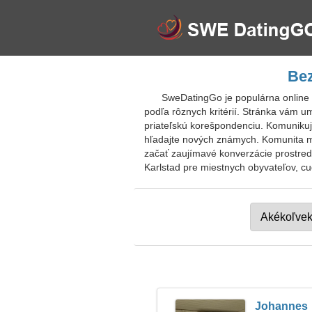
Bez
SweDatingGo je populárna online z
podľa rôznych kritérií. Stránka vám 
priateľskú korešpondenciu. Komunikujte
hľadajte nových známych. Komunita mô
začať zaujímavé konverzácie prostredn
Karlstad pre miestnych obyvateľov, cud
Johannes