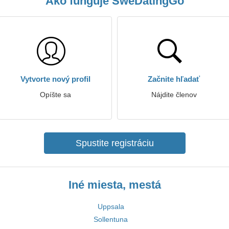
Ako funguje SweDatingGo
Vytvorte nový profil
Začnite hľadať
Opíšte sa
Nájdite členov
Spustite registráciu
Iné miesta, mestá
Uppsala
Sollentuna