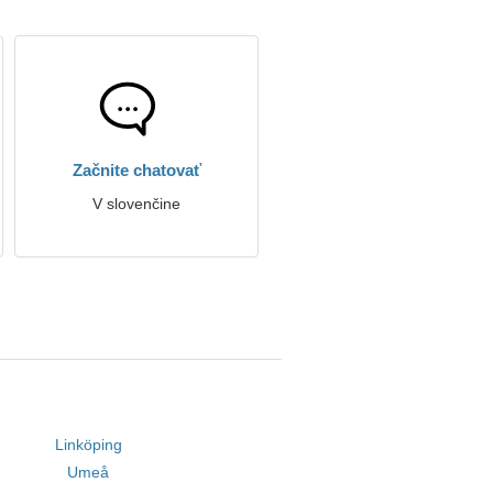
Začnite chatovať
V slovenčine
Linköping
Umeå