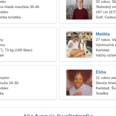
elec
32 rokov, Š
na hľadá manžela 36-46
Slobodný m
édsko
187 cm (6'2"
šia turistika
Golf, Cesto
Matilda
hy
27 rokov, V
enu
Výnimočná ž
), 73 kg (160 libier)
Karlstad
ťah
Vážny vzťah
Ebba
orpión
21 rokov sta
muža 24-30
Dievča hľadá
édsko
Karlstad, Š
ska
Svadba