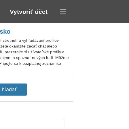
Vytvoriť účet
dsko
stretnutí a vyhľadávaní profilov
žete okamžite začať chat alebo
 prezerajte si užívateľské profily a
zaujme, a spoznať nových ľudí. Môžete
Pripojte sa k bezplatnej zoznamke