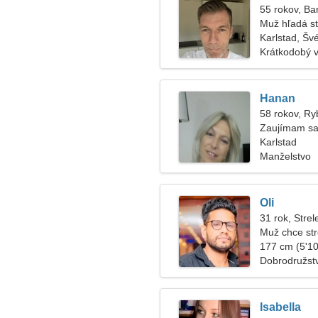
55 rokov, Ba
Muž hľadá s
Karlstad, Šv
Krátkodobý 
Hanan
58 rokov, Ry
Zaujímam sa 
Karlstad
Manželstvo
Oli
31 rok, Strel
Muž chce str
177 cm (5'10"
Dobrodružstv
Isabella