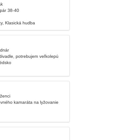
ak
pár 38-40
ky, Klasická hudba
odnár
divadle, potrebujem veľkolepú
védsko
íženci
vného kamaráta na lyžovanie