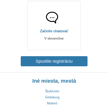
Začnite chatovať
V slovenčine
Spustite registráciu
Iné miesta, mestá
Štokholm
Göteborg
Malmö