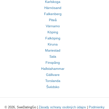
Karlskoga
Härnösand
Falkenberg
Piteå
Värnamo
Köping
Falköping
Kiruna
Mariestad
Sala
Finspång
Hallstahammar
Gällivare
Torslanda
Švédsko
© 2026, SweDatingGo |
Zásady ochrany osobných údajov
|
Podmienky