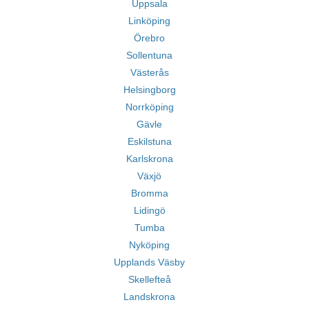
Uppsala
Linköping
Örebro
Sollentuna
Västerås
Helsingborg
Norrköping
Gävle
Eskilstuna
Karlskrona
Växjö
Bromma
Lidingö
Tumba
Nyköping
Upplands Väsby
Skellefteå
Landskrona