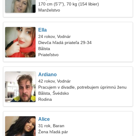
170 cm (5'7"), 70 kg (154 libier)
Manželstvo
Ella
24 rokov, Vodnár
Dievča hľadá priateľa 29-34
Bålsta
Priateľstvo
Ardiano
42 rokov, Vodnár
Pracujem v divadle, potrebujem úprimnú ženu
Bålsta, Švédsko
Rodina
Alice
31 rok, Baran
Žena hľadá pár