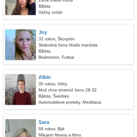
Žena hľadá muža
Bålsta
Vážny vzťah
Joy
32 rokov, Škorpión
Slobodná žena hľadá manžela
Bålsta
Bedminton, Futbal
Albin
35 rokov, Váhy
Muž chce stretnúť ženu 28-32
Bålsta, Švédsko
Automobilové preteky, Meditácia
Sara
58 rokov, Býk
Milujem fitness a filmy