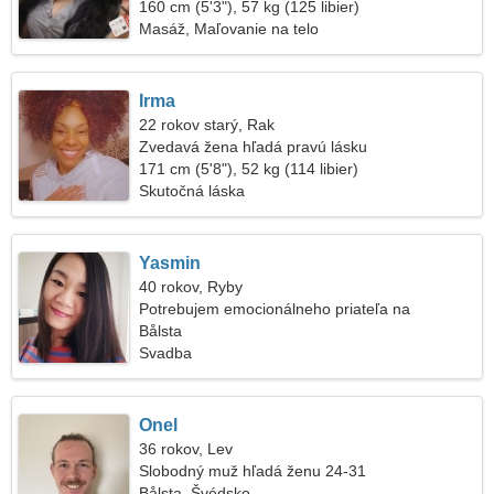
160 cm (5'3"), 57 kg (125 libier)
Masáž, Maľovanie na telo
Irma
22 rokov starý, Rak
Zvedavá žena hľadá pravú lásku
171 cm (5'8"), 52 kg (114 libier)
Skutočná láska
Yasmin
40 rokov, Ryby
Potrebujem emocionálneho priateľa na
kempovanie
Bålsta
Svadba
Onel
36 rokov, Lev
Slobodný muž hľadá ženu 24-31
Bålsta, Švédsko