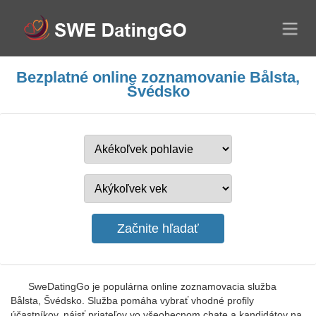
Bezplatné online zoznamovanie Bålsta,
Švédsko
SweDatingGo je populárna online zoznamovacia služba
Bålsta, Švédsko. Služba pomáha vybrať vhodné profily
účastníkov, nájsť priateľov vo všeobecnom chate a kandidátov na