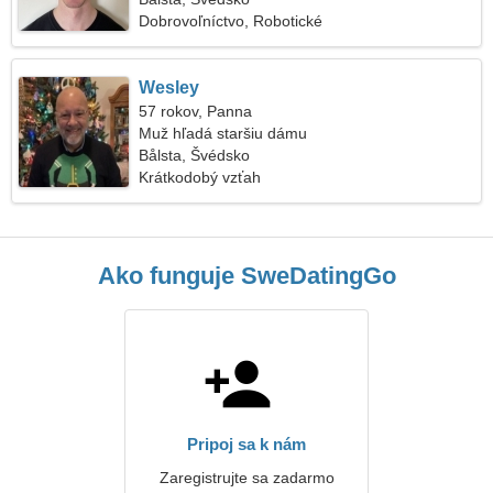
Dobrovoľníctvo, Robotické
Wesley
57 rokov, Panna
Muž hľadá staršiu dámu
Bålsta, Švédsko
Krátkodobý vzťah
Ako funguje SweDatingGo
Pripoj sa k nám
Zaregistrujte sa zadarmo