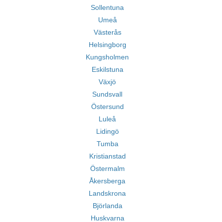
Sollentuna
Umeå
Västerås
Helsingborg
Kungsholmen
Eskilstuna
Växjö
Sundsvall
Östersund
Luleå
Lidingö
Tumba
Kristianstad
Östermalm
Åkersberga
Landskrona
Björlanda
Huskvarna