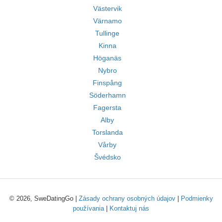
Västervik
Värnamo
Tullinge
Kinna
Höganäs
Nybro
Finspång
Söderhamn
Fagersta
Alby
Torslanda
Vårby
Švédsko
© 2026, SweDatingGo |
Zásady ochrany osobných údajov
|
Podmienky
používania
|
Kontaktuj nás