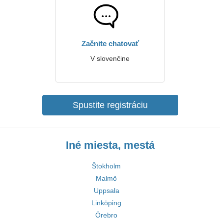
Začnite chatovať
V slovenčine
Spustite registráciu
Iné miesta, mestá
Štokholm
Malmö
Uppsala
Linköping
Örebro