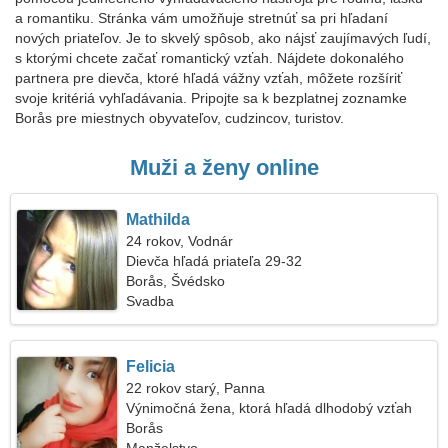
a romantiku. Stránka vám umožňuje stretnúť sa pri hľadaní
nových priateľov. Je to skvelý spôsob, ako nájsť zaujímavých ľudí,
s ktorými chcete začať romantický vzťah. Nájdete dokonalého
partnera pre dievča, ktoré hľadá vážny vzťah, môžete rozšíriť
svoje kritériá vyhľadávania. Pripojte sa k bezplatnej zoznamke
Borås pre miestnych obyvateľov, cudzincov, turistov.
Muži a ženy online
Mathilda
24 rokov, Vodnár
Dievča hľadá priateľa 29-32
Borås, Švédsko
Svadba
Felicia
22 rokov starý, Panna
Výnimočná žena, ktorá hľadá dlhodobý vzťah
Borås