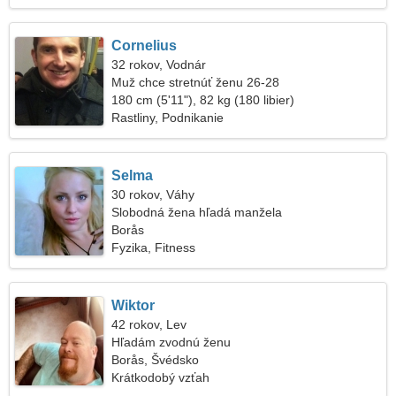
Cornelius
32 rokov, Vodnár
Muž chce stretnúť ženu 26-28
180 cm (5'11"), 82 kg (180 libier)
Rastliny, Podnikanie
Selma
30 rokov, Váhy
Slobodná žena hľadá manžela
Borås
Fyzika, Fitness
Wiktor
42 rokov, Lev
Hľadám zvodnú ženu
Borås, Švédsko
Krátkodobý vzťah