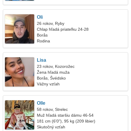
Oli
26 rokov, Ryby
Chlap hľadá priateľku 24-28
Borås
Rodina
Lisa
23 rokov, Kozorožec
Žena hľadá muža
Borås, Švédsko
Vážny vzťah
Olle
58 rokov, Strelec
Muž hľadá staršiu dámu 46-54
181 cm (6'0"), 95 kg (209 libier)
Skutočný vzťah