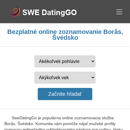
Bezplatné online zoznamovanie Borås,
Švédsko
SweDatingGo je populárna online zoznamovacia služba
Borås, Švédsko. Komunita vám pomôže nájsť mužské profily
pomocou jedinečného vyhľadávacieho nástroja pre rodinu, lásku