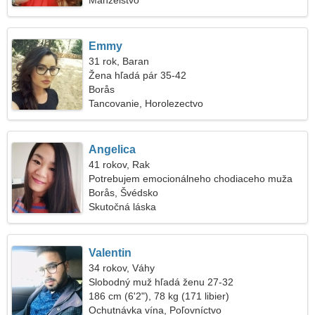
Manželstvo
Emmy
31 rok, Baran
Žena hľadá pár 35-42
Borås
Tancovanie, Horolezectvo
Angelica
41 rokov, Rak
Potrebujem emocionálneho chodiaceho muža
Borås, Švédsko
Skutočná láska
Valentin
34 rokov, Váhy
Slobodný muž hľadá ženu 27-32
186 cm (6'2"), 78 kg (171 libier)
Ochutnávka vína, Poľovníctvo